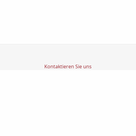
Kontaktieren Sie uns
Transfer Finanz GmbH
Transfer GmbH
Ludwig-Richter-Str. 1
14467 Potsdam
0331200270
0331-2002720
info@transfer-finanz.de
Nachricht schreiben