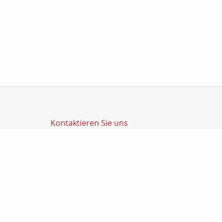
Kontaktieren Sie uns
Transfer Finanz GmbH
Transfer GmbH
Ludwig-Richter-Str. 1
14467 Potsdam
0331200270
0331-2002720
info@transfer-finanz.de