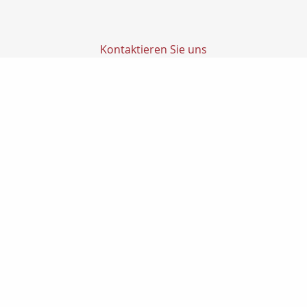
Kontaktieren Sie uns
Transfer Finanz GmbH
Transfer GmbH
Ludwig-Richter-Str. 1
14467 Potsdam
0331200270
0331-2002720
info@transfer-finanz.de
Nachricht schreiben
Startseite
Geldanlage