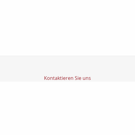
Kontaktieren Sie uns
Transfer Finanz GmbH
Transfer GmbH
Ludwig-Richter-Str. 1
14467 Potsdam
0331200270
0331-2002720
info@transfer-finanz.de