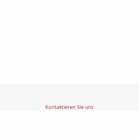
Kontaktieren Sie uns
Transfer Finanz GmbH
Transfer GmbH
Ludwig-Richter-Str. 1