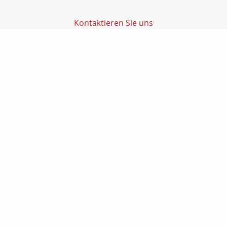
Kontaktieren Sie uns
Transfer Finanz GmbH
Transfer GmbH
Ludwig-Richter-Str. 1
14467 Potsdam
0331200270
0331-2002720
info@transfer-finanz.de
Nachricht schreiben
Startseite
Geldanlage
Gewerbe