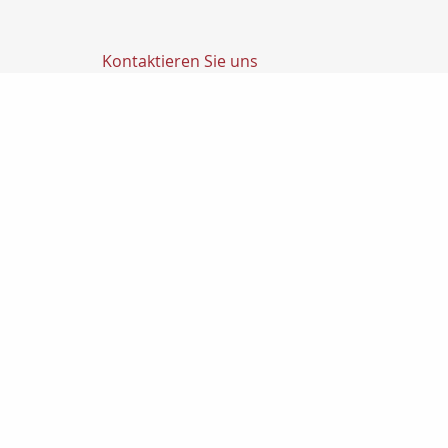
Kontaktieren Sie uns
Transfer Finanz GmbH
Transfer GmbH
Ludwig-Richter-Str. 1
14467 Potsdam
0331200270
0331-2002720
info@transfer-finanz.de
Nachricht schreiben
Startseite
Geldanlage
Aktuelles
Lexikon
Suche
Fondspolicen
Offe