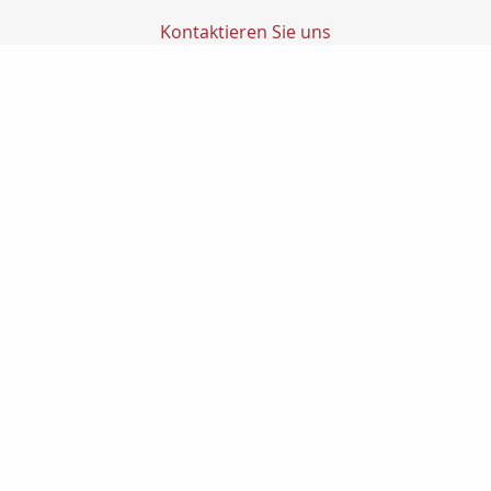
Kontaktieren Sie uns
Transfer Finanz GmbH
Transfer GmbH
Ludwig-Richter-Str. 1
14467 Potsdam
0331200270
0331-2002720
info@transfer-finanz.de
Nachricht schreiben
Startseite
Geldanlage
Gewerbe