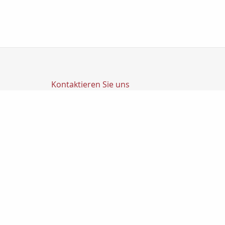
Kontaktieren Sie uns
Transfer Finanz GmbH
Transfer GmbH
Ludwig-Richter-Str. 1
14467 Potsdam
0331200270
0331-2002720
info@transfer-finanz.de
Nachricht schreiben