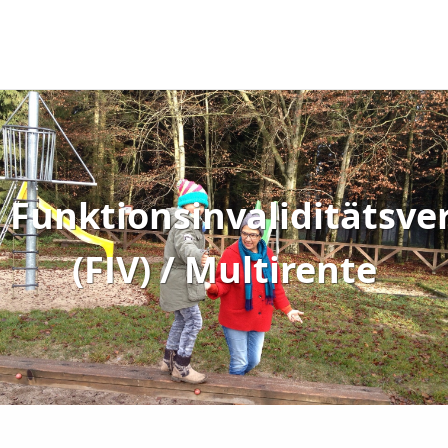
Funktionsinvaliditätsve
(FIV) / Multirente