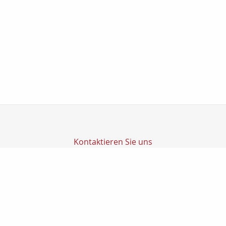
Kontaktieren Sie uns
Transfer Finanz GmbH
Transfer GmbH
Ludwig-Richter-Str. 1
14467 Potsdam
0331200270
0331-2002720